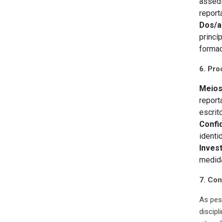
asséd
report
Dos/a
princí
formad
6. Pr
Meios
report
escrit
Confi
identi
Inves
medida
7. Co
As pes
discip