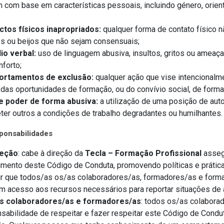
 com base em características pessoais, incluindo género, orientaç
ctos físicos inapropriados:
qualquer forma de contato físico 
s ou beijos que não sejam consensuais;
io verbal:
uso de linguagem abusiva, insultos, gritos ou ameaça
forto;
rtamentos de exclusão:
qualquer ação que vise intencionalme
 das oportunidades de formação, ou do convívio social, de forma
e poder de forma abusiva:
a utilização de uma posição de auto
er outros a condições de trabalho degradantes ou humilhantes.
ponsabilidades
reção
: cabe à direção da
Tecla – Formação Profissional
asseg
mento deste Código de Conduta, promovendo políticas e prátic
ir que todos/as os/as colaboradores/as, formadores/as e for
m acesso aos recursos necessários para reportar situações de 
s colaboradores/as e formadores/as
: todos os/as colabora
sabilidade de respeitar e fazer respeitar este Código de Condu