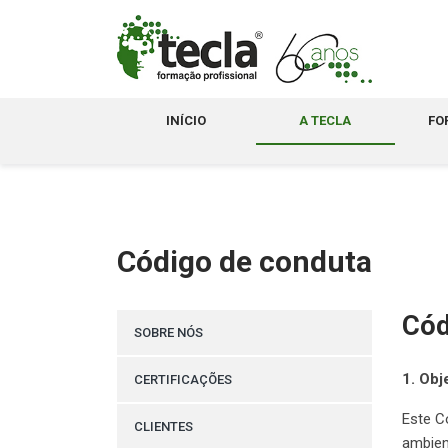
INÍCIO
A TECLA
FO
Código de conduta
Cód
SOBRE NÓS
1. Obj
CERTIFICAÇÕES
Este C
CLIENTES
ambien