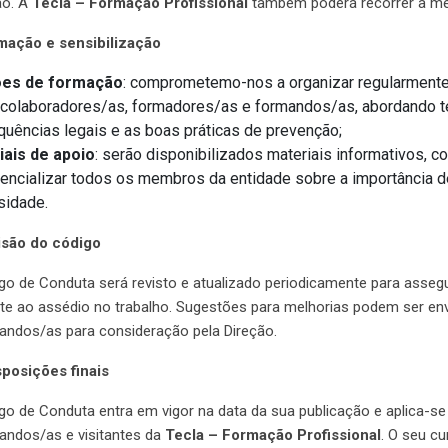
ão. A
Tecla – Formação Profissional
também poderá recorrer a med
mação e sensibilização
es de formação
: comprometemo-nos a organizar regularmente
colaboradores/as, formadores/as e formandos/as, abordando te
uências legais e as boas práticas de prevenção;
iais de apoio
: serão disponibilizados materiais informativos, 
encializar todos os membros da entidade sobre a importância d
sidade.
isão do código
go de Conduta será revisto e atualizado periodicamente para assegu
e ao assédio no trabalho. Sugestões para melhorias podem ser en
andos/as para consideração pela Direção.
sposições finais
go de Conduta entra em vigor na data da sua publicação e aplica-s
andos/as e visitantes da
Tecla – Formação Profissional
. O seu c