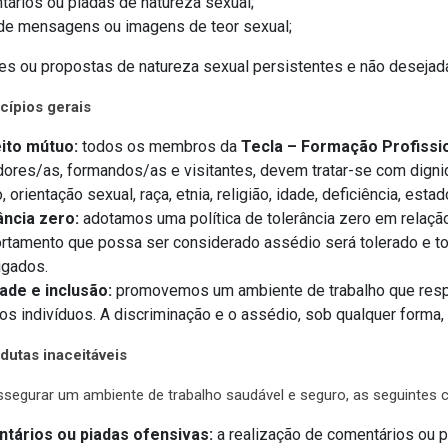
ários ou piadas de natureza sexual;
de mensagens ou imagens de teor sexual;
es ou propostas de natureza sexual persistentes e não desejad
ncípios gerais
ito mútuo:
todos os membros da
Tecla – Formação Profissi
ores/as, formandos/as e visitantes, devem tratar-se com dign
, orientação sexual, raça, etnia, religião, idade, deficiência, esta
ância zero:
adotamos uma política de tolerância zero em relaçã
tamento que possa ser considerado assédio será tolerado e t
igados.
ade e inclusão:
promovemos um ambiente de trabalho que respei
os indivíduos. A discriminação e o assédio, sob qualquer forma
dutas inaceitáveis
ssegurar um ambiente de trabalho saudável e seguro, as seguintes 
tários ou piadas ofensivas:
a realização de comentários ou 