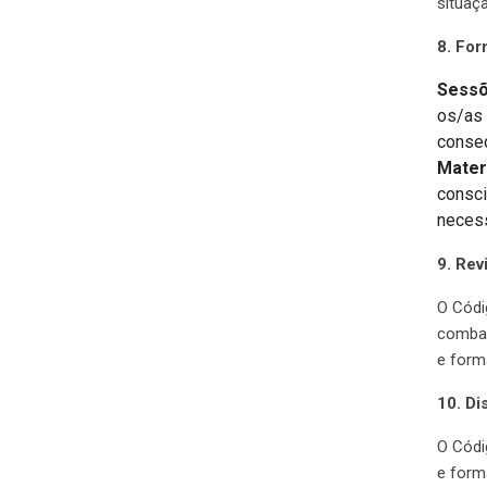
situaç
8. For
Sessõ
os/as 
conseq
Mater
consci
neces
9. Rev
O Códi
combat
e form
10. Di
O Códi
e form