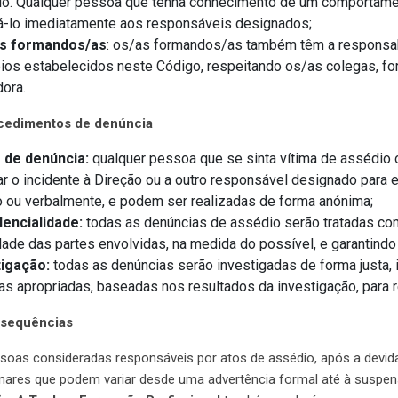
io. Qualquer pessoa que tenha conhecimento de um comportame
á-lo imediatamente aos responsáveis designados;
s formandos/as
: os/as formandos/as também têm a responsa
pios estabelecidos neste Código, respeitando os/as colegas, 
ora.
ocedimentos de denúncia
 de denúncia:
qualquer pessoa que se sinta vítima de assédio
ar o incidente à Direção ou a outro responsável designado para 
o ou verbalmente, e podem ser realizadas de forma anónima;
dencialidade:
todas as denúncias de assédio serão tratadas co
dade das partes envolvidas, na medida do possível, e garantindo
tigação:
todas as denúncias serão investigadas de forma justa,
s apropriadas, baseadas nos resultados da investigação, para r
nsequências
soas consideradas responsáveis por atos de assédio, após a devida
linares que podem variar desde uma advertência formal até à susp