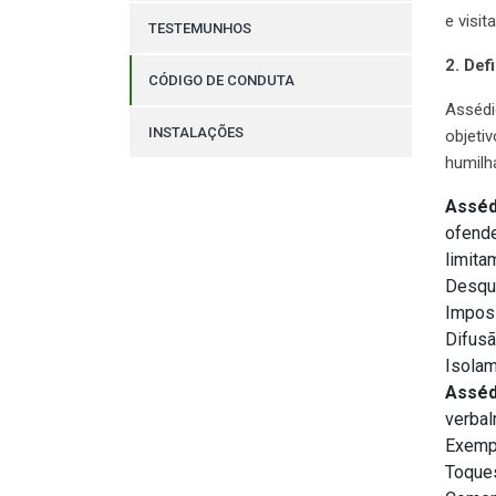
e visi
TESTEMUNHOS
2. Def
CÓDIGO DE CONDUTA
Assédi
INSTALAÇÕES
objetiv
humilh
Asséd
ofende
limita
Desqua
Imposi
Difusã
Isolam
Asséd
verbal
Exempl
Toques