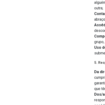
alguém
outra;
Conta
abraço
Asséd
descon
Compo
grupo,
Uso d
submet
5. Res
Da di
cumpri
garant
que tê
Dos/a
respon