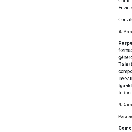
Coment
Envio 
Convit
3. Pri
Respe
formad
género
Toler
compor
invest
Iguald
todos 
4. Con
Para a
Comen