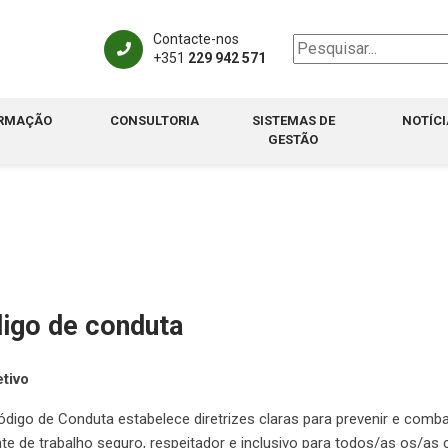
Contacte-nos
+351
229 942 571
RMAÇÃO
CONSULTORIA
SISTEMAS DE
NOTÍCI
GESTÃO
igo de conduta
etivo
ódigo de Conduta estabelece diretrizes claras para prevenir e comba
te de trabalho seguro, respeitador e inclusivo para todos/as os/a