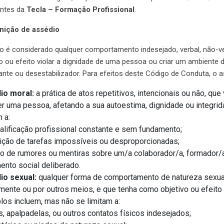
tantes da
Tecla – Formação Profissional
.
inição de assédio
o é considerado qualquer comportamento indesejado, verbal, não-ver
o ou efeito violar a dignidade de uma pessoa ou criar um ambiente de
ante ou desestabilizador. Para efeitos deste Código de Conduta, o as
io moral:
a prática de atos repetitivos, intencionais ou não, que
r uma pessoa, afetando a sua autoestima, dignidade ou integri
m a:
lificação profissional constante e sem fundamento;
ção de tarefas impossíveis ou desproporcionadas;
o de rumores ou mentiras sobre um/a colaborador/a, formador/
ento social deliberado.
io sexual:
qualquer forma de comportamento de natureza sexual
mente ou por outros meios, e que tenha como objetivo ou efeito 
os incluem, mas não se limitam a:
, apalpadelas, ou outros contatos físicos indesejados;