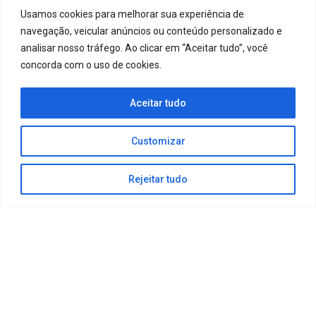
Usamos cookies para melhorar sua experiência de
navegação, veicular anúncios ou conteúdo personalizado e
analisar nosso tráfego. Ao clicar em “Aceitar tudo”, você
concorda com o uso de cookies.
Aceitar tudo
Customizar
Rejeitar tudo
Norte
Rua do Progresso, 477
4455-534 Perafita
+351 229 942 571