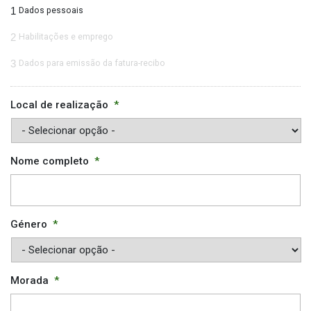
1
Dados pessoais
2
Habilitações e emprego
3
Dados para emissão da fatura-recibo
Local de realização
*
Nome completo
*
Género
*
Morada
*