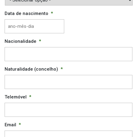
Data de nascimento
*
AAAA
Nacionalidade
*
traço
MM
traço
DD
Naturalidade (concelho)
*
Telemóvel
*
Email
*