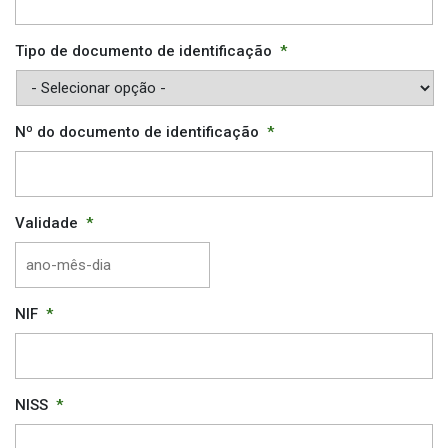
Tipo de documento de identificação
*
Nº do documento de identificação
*
Validade
*
AAAA
NIF
*
traço
MM
traço
DD
NISS
*