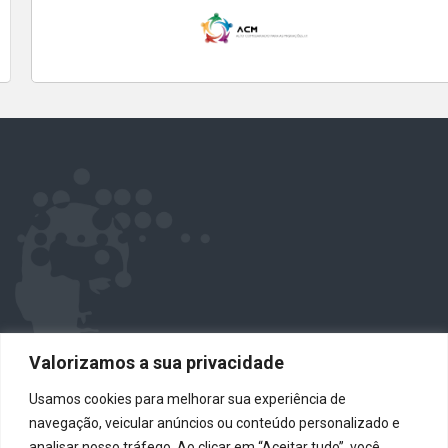
Valorizamos a sua privacidade
Norte
Usamos cookies para melhorar sua experiência de
navegação, veicular anúncios ou conteúdo personalizado e
Rua do Progresso, 477
analisar nosso tráfego. Ao clicar em “Aceitar tudo”, você