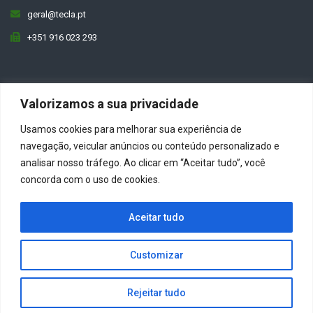
geral@tecla.pt
+351 916 023 293
Valorizamos a sua privacidade
Usamos cookies para melhorar sua experiência de
navegação, veicular anúncios ou conteúdo personalizado e
analisar nosso tráfego. Ao clicar em “Aceitar tudo”, você
concorda com o uso de cookies.
© 2026
Tecla
| Todos os direitos reservados
Website by
Site.pt
Aceitar tudo
Condições de Utilização
Política de Privacidade
FAQs
Customizar
Rejeitar tudo