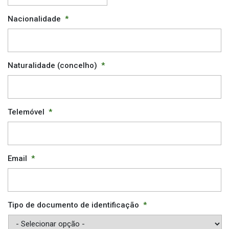
AAAA
Nacionalidade
*
traço
MM
traço
DD
Naturalidade (concelho)
*
Telemóvel
*
Email
*
Tipo de documento de identificação
*