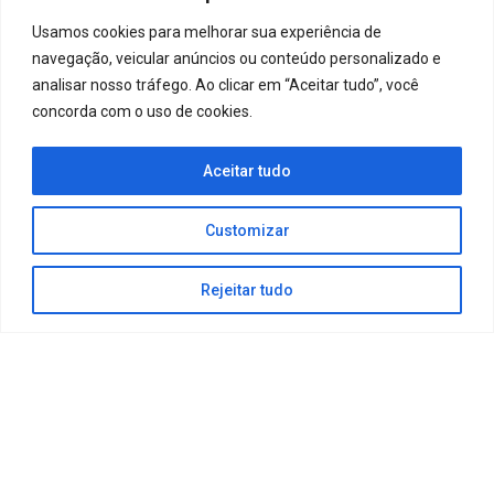
geral@tecla.pt
Usamos cookies para melhorar sua experiência de
+351 916 023 293
navegação, veicular anúncios ou conteúdo personalizado e
analisar nosso tráfego. Ao clicar em “Aceitar tudo”, você
Centro
concorda com o uso de cookies.
Rua das Escolas, Lote 9, Loja 1
3500-682 Viseu
Aceitar tudo
+351 232 092 234
Customizar
geral@tecla.pt
+351 916 023 293
Rejeitar tudo