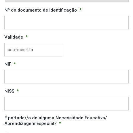
Nº do documento de identificação
*
Validade
*
AAAA
NIF
*
traço
MM
traço
DD
NISS
*
É portador/a de alguma Necessidade Educativa/
Aprendizagem Especial?
*