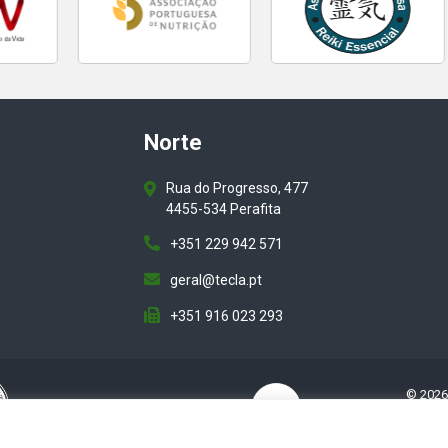
Norte
Rua do Progresso, 477
4455-534 Perafita
+351 229 942 571
geral@tecla.pt
+351 916 023 293
© 202