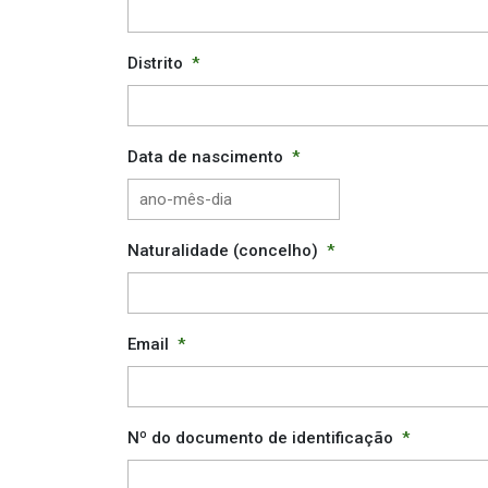
Distrito
*
Data de nascimento
*
AAAA
traço
MM
Naturalidade (concelho)
*
traço
DD
Email
*
Nº do documento de identificação
*