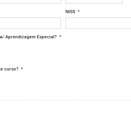
traç
MM
NISS
*
traç
DD
va/ Aprendizagem Especial?
*
te curso?
*