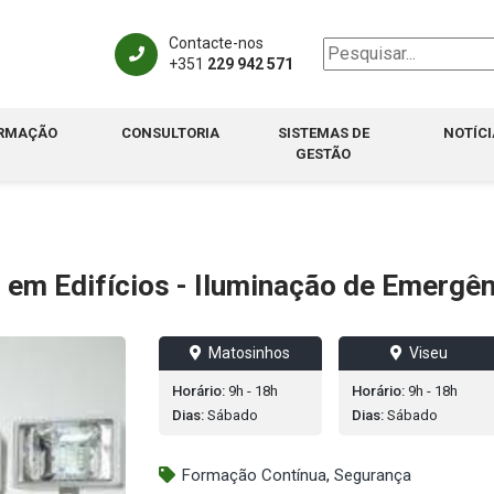
Contacte-nos
+351
229 942 571
RMAÇÃO
CONSULTORIA
SISTEMAS DE
NOTÍCI
GESTÃO
 em Edifícios - Iluminação de Emergên
Matosinhos
Viseu
Horário:
9h - 18h
Horário:
9h - 18h
Dias:
Sábado
Dias:
Sábado
Formação Contínua
,
Segurança