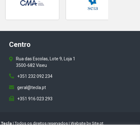
Centro
Rua das Escolas, Lote 9, Loja 1
3500-682 Viseu
+351 232 092 234
geral@tecla.pt
+351 916 023 293
6
Tecla
| Todos os direitos reservados
|
Website by
Site.pt
Condições de Utilização
Política de Privacidade
FAQs